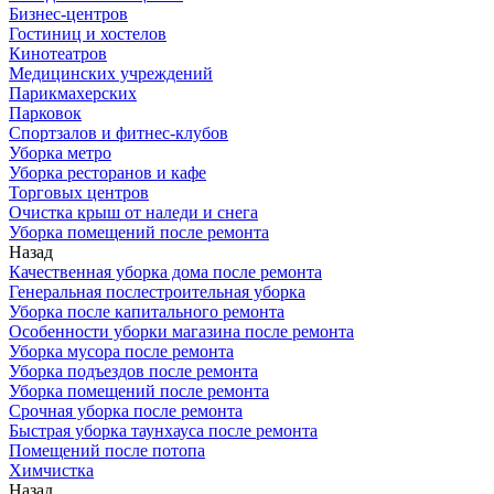
Бизнес-центров
Гостиниц и хостелов
Кинотеатров
Медицинских учреждений
Парикмахерских
Парковок
Спортзалов и фитнес-клубов
Уборка метро
Уборка ресторанов и кафе
Торговых центров
Очистка крыш от наледи и снега
Уборка помещений после ремонта
Назад
Качественная уборка дома после ремонта
Генеральная послестроительная уборка
Уборка после капитального ремонта
Особенности уборки магазина после ремонта
Уборка мусора после ремонта
Уборка подъездов после ремонта
Уборка помещений после ремонта
Срочная уборка после ремонта
Быстрая уборка таунхауса после ремонта
Помещений после потопа
Химчистка
Назад