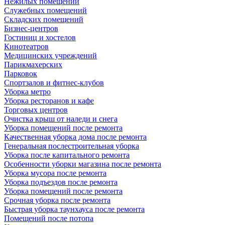
Нежилых помещений
Служебных помещений
Складских помещений
Бизнес-центров
Гостиниц и хостелов
Кинотеатров
Медицинских учреждений
Парикмахерских
Парковок
Спортзалов и фитнес-клубов
Уборка метро
Уборка ресторанов и кафе
Торговых центров
Очистка крыш от наледи и снега
Уборка помещений после ремонта
Качественная уборка дома после ремонта
Генеральная послестроительная уборка
Уборка после капитального ремонта
Особенности уборки магазина после ремонта
Уборка мусора после ремонта
Уборка подъездов после ремонта
Уборка помещений после ремонта
Срочная уборка после ремонта
Быстрая уборка таунхауса после ремонта
Помещений после потопа