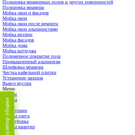
Полировка мраморных полов и других поверхностей
Полировка мрамора
Мойка окон и фасадов
Мойка окон
Мойка окон после ремонта
Мойка окон альпинистами
Мойка витрин
Мойка фасадов
Мойка дома
Мойка коттеджа
Полимерное покрытие пола
Промышленный альпинизм
Шлифовка мрамора
Чистка кафельной плитки
Устранение запахов
Вывоз мусора
Меню
Услуги
Уборка
Калькулятор уборки
Назад
Территории
Уборка снега
ВИП-уборка
Уборка квартир
Назад