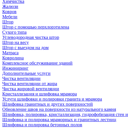
Химчистка
Жалюзи
Ковров
Мебели
Штор
Штор с помощью перхлорэтилена
Сухого типа
Углеводородная чистка штор
Штор на весу
Штор с выездом на дом
Матраса
Ковролина
Комплексное обслуживание зданий
Инжиниринг
Дополнительные услуги
Чистка вентиляции
Чистка вентиляции от жира
Чистка жировой вентиляции
Кристаллизация и шлифовка мрамора
Услуги шлифовки и полировки гранита и мрамора
Шлифовка гранитных и других поверхностей
Обновление швов на поверхности из натурального камня
Шлифовка, полировка, кристаллизация, гидрофобизация стен и
Шлифовка и полировка мраморных и гранитных лестниц
Шлифовка и полировка бетонных полов