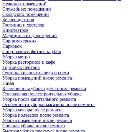
Нежилых помещений
Служебных помещений
Складских помещений
Бизнес-центров
Гостиниц и хостелов
Кинотеатров
Медицинских учреждений
Парикмахерских
Парковок
Спортзалов и фитнес-клубов
Уборка метро
Уборка ресторанов и кафе
Торговых центров
Очистка крыш от наледи и снега
Уборка помещений после ремонта
Назад
Качественная уборка дома после ремонта
Генеральная послестроительная уборка
Уборка после капитального ремонта
Особенности уборки магазина после ремонта
Уборка мусора после ремонта
Уборка подъездов после ремонта
Уборка помещений после ремонта
Срочная уборка после ремонта
Быстрая уборка таунхауса после ремонта