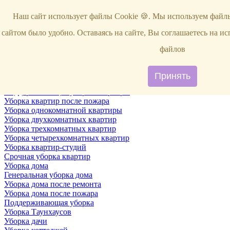
Услуги
Наш сайт использует файлы Cookie 🍪. Мы используем файлы
Уборка
Территории
сайтом было удобно. Оставаясь на сайте, Вы соглашаетесь на и
Уборка снега
ВИП-уборка
файлов
Уборка квартир
Генеральная уборка квартир
Уборка квартир после ремонта
Принять
Уборка квартир один раз в неделю
Поддерживающая уборка квартиры
Уборка квартир после пожара
Уборка однокомнатной квартиры
Уборка двухкомнатных квартир
Уборка трехкомнатных квартир
Уборка четырехкомнатных квартир
Уборка квартир-студий
Срочная уборка квартир
Уборка дома
Генеральная уборка дома
Уборка дома после ремонта
Уборка дома после пожара
Поддерживающая уборка
Уборка Таунхаусов
Уборка дачи