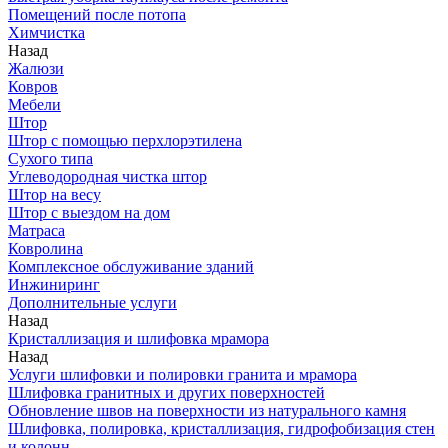
Помещений после потопа
Химчистка
Назад
Жалюзи
Ковров
Мебели
Штор
Штор с помощью перхлорэтилена
Сухого типа
Углеводородная чистка штор
Штор на весу
Штор с выездом на дом
Матраса
Ковролина
Комплексное обслуживание зданий
Инжиниринг
Дополнительные услуги
Назад
Кристаллизация и шлифовка мрамора
Назад
Услуги шлифовки и полировки гранита и мрамора
Шлифовка гранитных и других поверхностей
Обновление швов на поверхности из натурального камня
Шлифовка, полировка, кристаллизация, гидрофобизация стен
и колонн