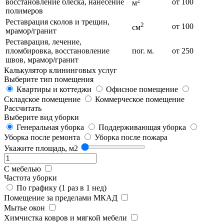
2
восстановление блеска, нанесение
от 100
м
полимеров
Реставрация сколов и трещин,
2
от 100
см
мрамор/гранит
Реставрация, лечение,
пломбировка, восстановление
пог. м.
от 250
швов, мрамор/гранит
Калькулятор клининговых услуг
Выберите тип помещения
Квартиры и коттеджи
Офисное помещение
Складское помещение
Коммерческое помещение
Рассчитать
Выберите вид уборки
Генеральная уборка
Поддерживающая уборка
Уборка после ремонта
Уборка после пожара
Укажите площадь, м2
С мебелью
Частота уборки
По графику (1 раз в 1 нед)
Помещение за пределами МКАД
Мытье окон
Химчистка ковров и мягкой мебели