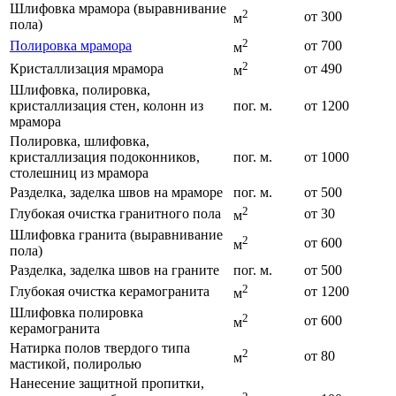
Шлифовка мрамора (выравнивание
2
от 300
м
пола)
2
Полировка мрамора
от 700
м
2
Кристаллизация мрамора
от 490
м
Шлифовка, полировка,
кристаллизация стен, колонн из
пог. м.
от 1200
мрамора
Полировка, шлифовка,
кристаллизация подоконников,
пог. м.
от 1000
столешниц из мрамора
Разделка, заделка швов на мраморе
пог. м.
от 500
2
Глубокая очистка гранитного пола
от 30
м
Шлифовка гранита (выравнивание
2
от 600
м
пола)
Разделка, заделка швов на граните
пог. м.
от 500
2
Глубокая очистка керамогранита
от 1200
м
Шлифовка полировка
2
от 600
м
керамогранита
Натирка полов твердого типа
2
от 80
м
мастикой, полиролью
Нанесение защитной пропитки,