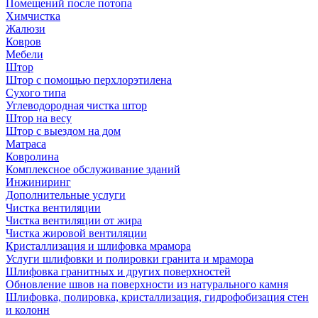
Помещений после потопа
Химчистка
Жалюзи
Ковров
Мебели
Штор
Штор с помощью перхлорэтилена
Сухого типа
Углеводородная чистка штор
Штор на весу
Штор с выездом на дом
Матраса
Ковролина
Комплексное обслуживание зданий
Инжиниринг
Дополнительные услуги
Чистка вентиляции
Чистка вентиляции от жира
Чистка жировой вентиляции
Кристаллизация и шлифовка мрамора
Услуги шлифовки и полировки гранита и мрамора
Шлифовка гранитных и других поверхностей
Обновление швов на поверхности из натурального камня
Шлифовка, полировка, кристаллизация, гидрофобизация стен
и колонн