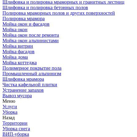
Шлифовка и полировка мраморных и гранитных лестниц
Шлифовка и полировка бетонных полов
Полировка мраморных полов и других поверхностей
Полировка мрамора
Мойка окон и фасадов
Мойка окон
Мойка окон после ремонта
Мойка окон альпинистами
Мойка витрин
Мойка фасадов
Мойка дома
Мойка коттеджа
Полимерное покрытие пола
Промышленный альпинизм
Шлифовка мрамора
Чистка кафельной плитки
Устранение запахов
Вывоз мусора
Меню
Услуги
Уборка
Назад
Территории
Уборка снега
ВИП-уборка