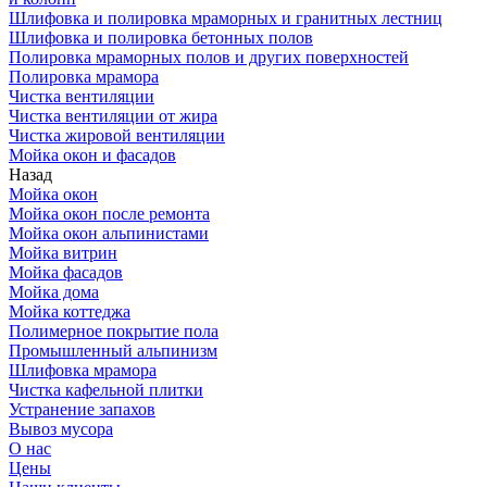
Шлифовка и полировка мраморных и гранитных лестниц
Шлифовка и полировка бетонных полов
Полировка мраморных полов и других поверхностей
Полировка мрамора
Чистка вентиляции
Чистка вентиляции от жира
Чистка жировой вентиляции
Мойка окон и фасадов
Назад
Мойка окон
Мойка окон после ремонта
Мойка окон альпинистами
Мойка витрин
Мойка фасадов
Мойка дома
Мойка коттеджа
Полимерное покрытие пола
Промышленный альпинизм
Шлифовка мрамора
Чистка кафельной плитки
Устранение запахов
Вывоз мусора
О нас
Цены