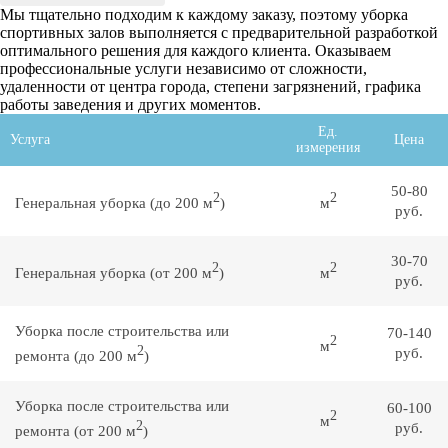
Мы тщательно подходим к каждому заказу, поэтому уборка
спортивных залов выполняется с предварительной разработкой
оптимального решения для каждого клиента. Оказываем
профессиональные услуги независимо от сложности,
удаленности от центра города, степени загрязнений, графика
работы заведения и других моментов.
Ед.
Услуга
Цена
измерения
50-80
2
2
Генеральная уборка (до 200 м
)
м
руб.
30-70
2
2
Генеральная уборка (от 200 м
)
м
руб.
Уборка после строительства или
70-140
2
м
2
руб.
ремонта (до 200 м
)
Уборка после строительства или
60-100
2
м
2
руб.
ремонта (от 200 м
)