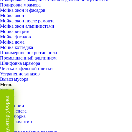
Полировка мрамора
Мойка окон и фасадов
Мойка окон
Мойка окон после ремонта
Мойка окон альпинистами
Мойка витрин
Мойка фасадов
Мойка дома
Мойка коттеджа
Полимерное покрытие пола
Промышленный альпинизм
Шлифовка мрамора
Чистка кафельной плитки
Устранение запахов
Вывоз мусора
Меню
Услуги
Уборка
Калькулятор уборки
Назад
Территории
Уборка снега
ВИП-уборка
Уборка квартир
Назад