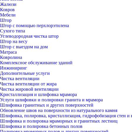
Жалюзи
Ковров
Мебели
Штор
Штор с помощью перхлорэтилена
Сухого типа
Углеводородная чистка штор
Штор на весу
Штор с выездом на дом
Матраса
Ковролина
Комплексное обслуживание зданий
Инжиниринг
Дополнительные услуги
Чистка вентиляции
Чистка вентиляции от жира
Чистка жировой вентиляции
Кристаллизация и шлифовка мрамора
Услуги шлифовки и полировки гранита и мрамора
Шлифовка гранитных и других поверхностей
Обновление швов на поверхности из натурального камня
Шлифовка, полировка, кристаллизация, гидрофобизация стен и 
Шлифовка и полировка мраморных и гранитных лестниц
Шлифовка и полировка бетонных полов
Полировка мраморных полов и других поверхностей