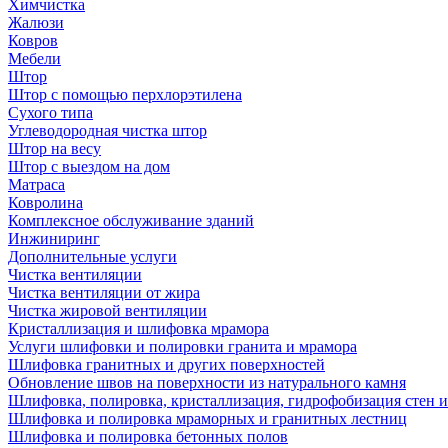
Химчистка
Жалюзи
Ковров
Мебели
Штор
Штор с помощью перхлорэтилена
Сухого типа
Углеводородная чистка штор
Штор на весу
Штор с выездом на дом
Матраса
Ковролина
Комплексное обслуживание зданий
Инжиниринг
Дополнительные услуги
Чистка вентиляции
Чистка вентиляции от жира
Чистка жировой вентиляции
Кристаллизация и шлифовка мрамора
Услуги шлифовки и полировки гранита и мрамора
Шлифовка гранитных и других поверхностей
Обновление швов на поверхности из натурального камня
Шлифовка, полировка, кристаллизация, гидрофобизация стен и
Шлифовка и полировка мраморных и гранитных лестниц
Шлифовка и полировка бетонных полов