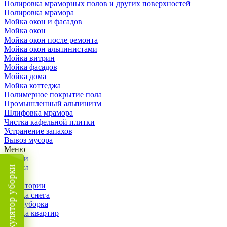
Полировка мраморных полов и других поверхностей
Полировка мрамора
Мойка окон и фасадов
Мойка окон
Мойка окон после ремонта
Мойка окон альпинистами
Мойка витрин
Мойка фасадов
Мойка дома
Мойка коттеджа
Полимерное покрытие пола
Промышленный альпинизм
Шлифовка мрамора
Чистка кафельной плитки
Устранение запахов
Вывоз мусора
Меню
Услуги
Уборка
Калькулятор уборки
Назад
Территории
Уборка снега
ВИП-уборка
Уборка квартир
Назад