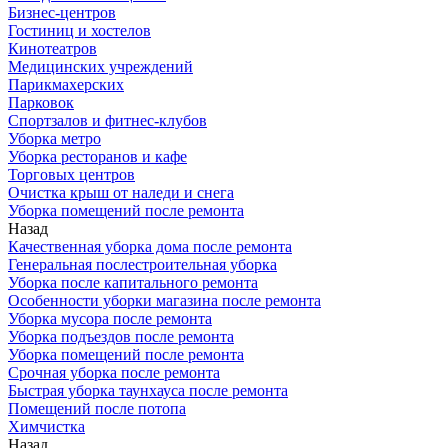
Бизнес-центров
Гостиниц и хостелов
Кинотеатров
Медицинских учреждений
Парикмахерских
Парковок
Спортзалов и фитнес-клубов
Уборка метро
Уборка ресторанов и кафе
Торговых центров
Очистка крыш от наледи и снега
Уборка помещений после ремонта
Назад
Качественная уборка дома после ремонта
Генеральная послестроительная уборка
Уборка после капитального ремонта
Особенности уборки магазина после ремонта
Уборка мусора после ремонта
Уборка подъездов после ремонта
Уборка помещений после ремонта
Срочная уборка после ремонта
Быстрая уборка таунхауса после ремонта
Помещений после потопа
Химчистка
Назад