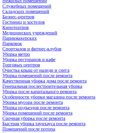
Нежилых помещений
Служебных помещений
Складских помещений
Бизнес-центров
Гостиниц и хостелов
Кинотеатров
Медицинских учреждений
Парикмахерских
Парковок
Спортзалов и фитнес-клубов
Уборка метро
Уборка ресторанов и кафе
Торговых центров
Очистка крыш от наледи и снега
Уборка помещений после ремонта
Качественная уборка дома после ремонта
Генеральная послестроительная уборка
Уборка после капитального ремонта
Особенности уборки магазина после ремонта
Уборка мусора после ремонта
Уборка подъездов после ремонта
Уборка помещений после ремонта
Срочная уборка после ремонта
Быстрая уборка таунхауса после ремонта
Помещений после потопа