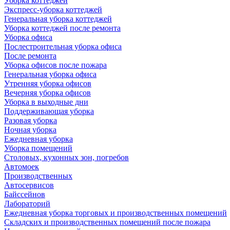
Уборка коттеджей
Экспресс-уборка коттеджей
Генеральная уборка коттеджей
Уборка коттеджей после ремонта
Уборка офиса
Послестроительная уборка офиса
После ремонта
Уборка офисов после пожара
Генеральная уборка офиса
Утренняя уборка офисов
Вечерняя уборка офисов
Уборка в выходные дни
Поддерживающая уборка
Разовая уборка
Ночная уборка
Ежедневная уборка
Уборка помещений
Столовых, кухонных зон, погребов
Автомоек
Производственных
Автосервисов
Байссейнов
Лабораторий
Ежедневная уборка торговых и производственных помещений
Складских и производственных помещений после пожара