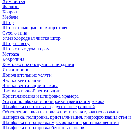
Химчистка
Жалюзи
Ковров
Мебели
Штор
Штор с помощью перхлорэтилена
Сухого типа
Углеводородная чистка штор
Штор на весу
Штор с выездом на дом
Матраса
Ковролина
Комплексное обслуживание зданий
Инжиниринг
Дополнительные услуги
Чистка вентиляции
Чистка вентиляции от жира
Чистка жировой вентиляции
Кристаллизация и шлифовка мрамора
Услуги шлифовки и полировки гранита и мрамора
Шлифовка гранитных и других поверхностей
Обновление швов на поверхности из натурального камня
Шлифовка, полировка, кристаллизация, гидрофобизация стен и
Шлифовка и полировка мраморных и гранитных лестниц
Шлифовка и полировка бетонных полов