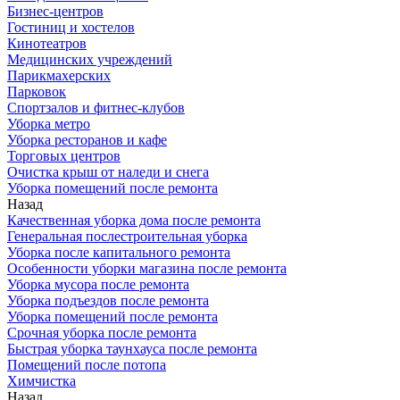
Бизнес-центров
Гостиниц и хостелов
Кинотеатров
Медицинских учреждений
Парикмахерских
Парковок
Спортзалов и фитнес-клубов
Уборка метро
Уборка ресторанов и кафе
Торговых центров
Очистка крыш от наледи и снега
Уборка помещений после ремонта
Назад
Качественная уборка дома после ремонта
Генеральная послестроительная уборка
Уборка после капитального ремонта
Особенности уборки магазина после ремонта
Уборка мусора после ремонта
Уборка подъездов после ремонта
Уборка помещений после ремонта
Срочная уборка после ремонта
Быстрая уборка таунхауса после ремонта
Помещений после потопа
Химчистка
Назад