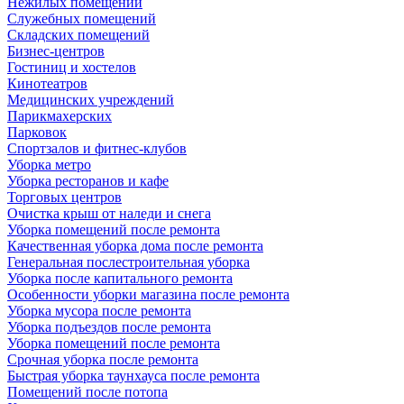
Нежилых помещений
Служебных помещений
Складских помещений
Бизнес-центров
Гостиниц и хостелов
Кинотеатров
Медицинских учреждений
Парикмахерских
Парковок
Спортзалов и фитнес-клубов
Уборка метро
Уборка ресторанов и кафе
Торговых центров
Очистка крыш от наледи и снега
Уборка помещений после ремонта
Качественная уборка дома после ремонта
Генеральная послестроительная уборка
Уборка после капитального ремонта
Особенности уборки магазина после ремонта
Уборка мусора после ремонта
Уборка подъездов после ремонта
Уборка помещений после ремонта
Срочная уборка после ремонта
Быстрая уборка таунхауса после ремонта
Помещений после потопа