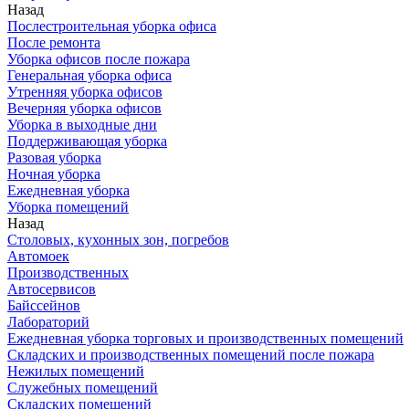
Назад
Послестроительная уборка офиса
После ремонта
Уборка офисов после пожара
Генеральная уборка офиса
Утренняя уборка офисов
Вечерняя уборка офисов
Уборка в выходные дни
Поддерживающая уборка
Разовая уборка
Ночная уборка
Ежедневная уборка
Уборка помещений
Назад
Столовых, кухонных зон, погребов
Автомоек
Производственных
Автосервисов
Байссейнов
Лабораторий
Ежедневная уборка торговых и производственных помещений
Складских и производственных помещений после пожара
Нежилых помещений
Служебных помещений
Складских помещений