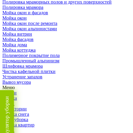
Полировка мраморных полов и других поверхностей
Полировка мрамора
Мойка окон и фасадов
Мойка окон
Мойка окон после ремонта
Мойка окон альпинистами
Мойка витрин
Мойка фасадов
Мойка дома
Мойка коттеджа
Полимерное покрытие пола
Промышленный альпинизм
Шлифовка мрамора
Чистка кафельной плитки
Устранение запахов
Вывоз мусора
Меню
Услуги
Уборка
Калькулятор уборки
Назад
Территории
Уборка снега
ВИП-уборка
Уборка квартир
Назад