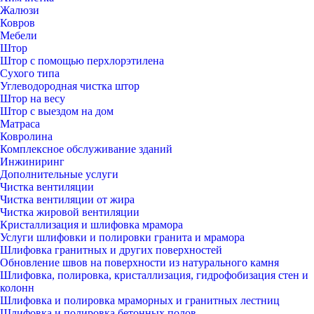
Жалюзи
Ковров
Мебели
Штор
Штор с помощью перхлорэтилена
Сухого типа
Углеводородная чистка штор
Штор на весу
Штор с выездом на дом
Матраса
Ковролина
Комплексное обслуживание зданий
Инжиниринг
Дополнительные услуги
Чистка вентиляции
Чистка вентиляции от жира
Чистка жировой вентиляции
Кристаллизация и шлифовка мрамора
Услуги шлифовки и полировки гранита и мрамора
Шлифовка гранитных и других поверхностей
Обновление швов на поверхности из натурального камня
Шлифовка, полировка, кристаллизация, гидрофобизация стен и
колонн
Шлифовка и полировка мраморных и гранитных лестниц
Шлифовка и полировка бетонных полов