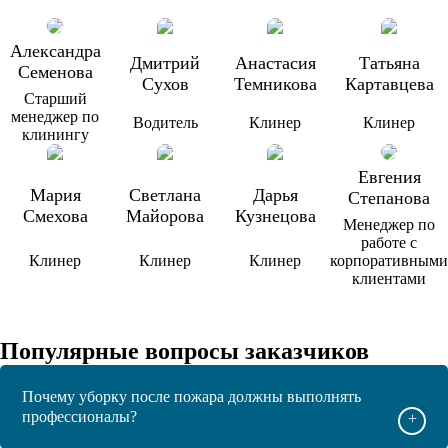
Александра
Дмитрий
Анастасия
Татьяна
Семенова
Сухов
Темникова
Картавцева
Старший
менеджер по
Водитель
Клинер
Клинер
клинингу
Евгения
Мария
Светлана
Дарья
Степанова
Смехова
Майорова
Кузнецова
Менеджер по
работе с
Клинер
Клинер
Клинер
корпоративными
клиентами
Популярные вопросы заказчиков
Почему уборку после пожара должны выполнять
профессионалы?
+