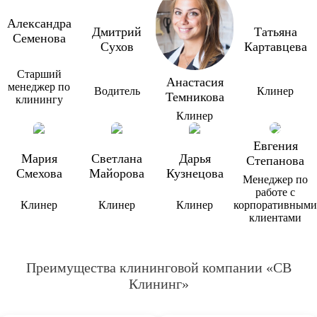
Александра
Дмитрий
Татьяна
Семенова
Сухов
Картавцева
Старший
Анастасия
менеджер по
Водитель
Клинер
Темникова
клинингу
Клинер
Евгения
Мария
Светлана
Дарья
Степанова
Смехова
Майорова
Кузнецова
Менеджер по
работе с
Клинер
Клинер
Клинер
корпоративными
клиентами
Преимущества клининговой компании «СВ
Клининг»